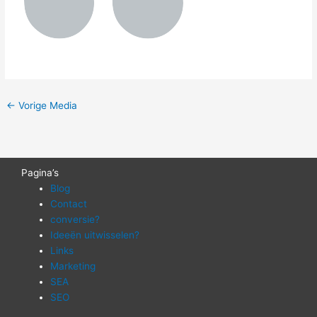
←
Vorige Media
Pagina’s
Blog
Contact
conversie?
Ideeën uitwisselen?
Links
Marketing
SEA
SEO