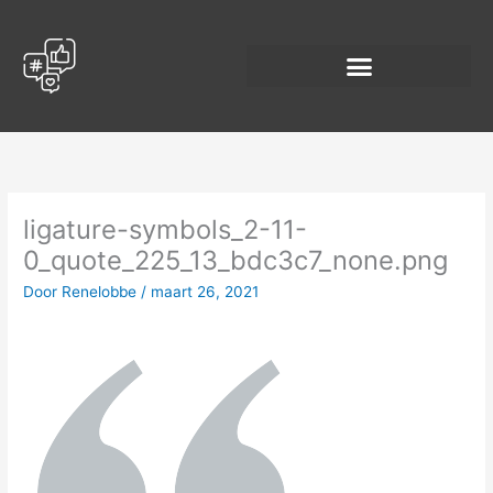
Spring
naar
de
inhoud
ligature-symbols_2-11-
0_quote_225_13_bdc3c7_none.png
Door
Renelobbe
/
maart 26, 2021