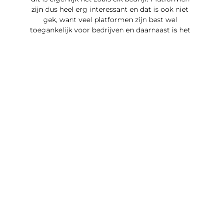
zijn dus heel erg interessant en dat is ook niet
gek, want veel platformen zijn best wel
toegankelijk voor bedrijven en daarnaast is het
bereik heel erg groot, dit verschilt per
platform natuurlijk weer, want niet elk
platform is even groot en dat is ook wel
logisch, want dit zou ook wel raar zijn, want
niet iedereen vindt hetzelfde leuk of fijn en dat
is ook wel te begrijpen, want als dit zo zou zijn
zouden er ook niet meer meerdere modellen
zijn, want als iedereen hetzelfde fijn vindt,
koopt niet iedereen een ander model.
MEER TE WETEN
KOMEN