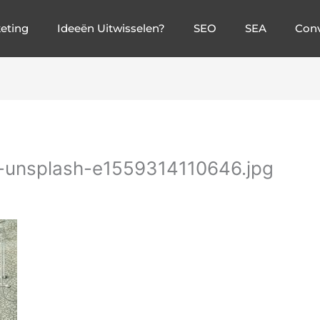
eting
Ideeën Uitwisselen?
SEO
SEA
Conv
-unsplash-e1559314110646.jpg