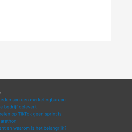
n
teden aan een marketingbureau
je bedrijf oplevert
eien op TikTok geen sprint is
arathon
ent en waarom is het belangrijk?