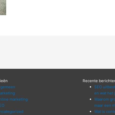
ieën
Recente berichte
lgemeen
SEO uitbes
arketing
en wat het 
nline marketing
Waarom gro
EO
maar een m
ncategorized
Wat is cont