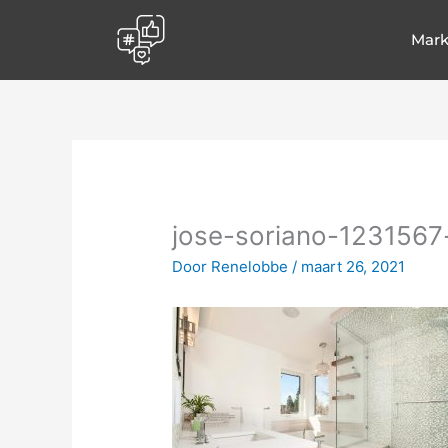
Spring
naar
Mark
de
inhoud
jose-soriano-1231567
Door
Renelobbe
/
maart 26, 2021