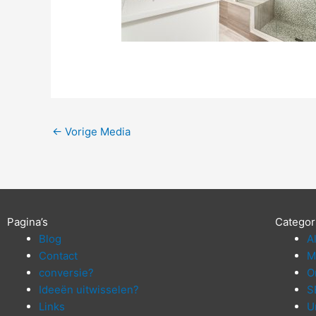
←
Vorige Media
Pagina’s
Categor
Blog
A
Contact
M
conversie?
O
Ideeën uitwisselen?
S
Links
U