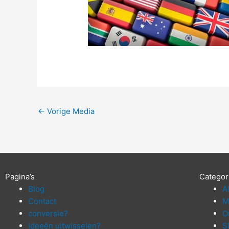
←
Vorige Media
Pagina’s
Categor
Blog
A
Contact
M
conversie?
O
Ideeën uitwisselen?
S