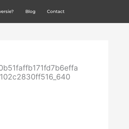
ersie?
Blog
Contact
51faffb171fd7b6effa
102c2830ff516_640