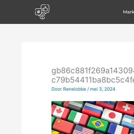
Spring
naar
Mark
de
inhoud
gb86c881f269a143094
c79b54411ba8bc5c4f
Door
Renelobbe
/
mei 3, 2024