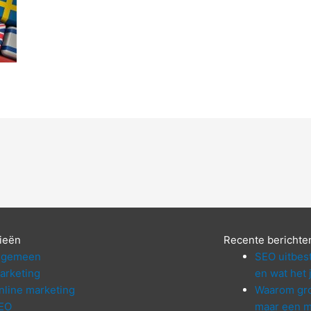
ieën
Recente berichte
lgemeen
SEO uitbes
arketing
en wat het 
nline marketing
Waarom gro
EO
maar een m