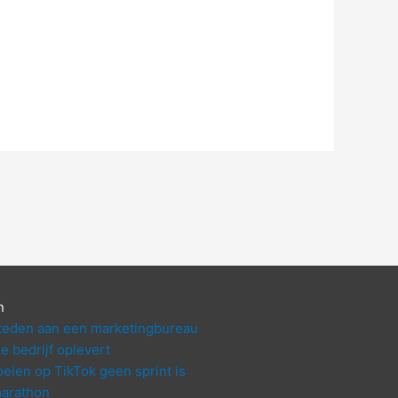
n
teden aan een marketingbureau
je bedrijf oplevert
eien op TikTok geen sprint is
arathon