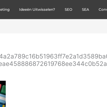
eting
Ideeën Uitwisselen?
SEO
SEA
Conv
a2a789c16b51963ff7e2a1d3589ba0b
eae458886872619768ee344c0b52a