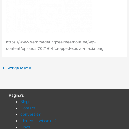
https://www.verbroederinggeelmeerhout.be/wp-
content/uploads/2021/04/cropped-social-media.png
←
Vorige Media
Pagina’s
Blog
Contact
conversie?
Ideeën uitwisselen?
Links