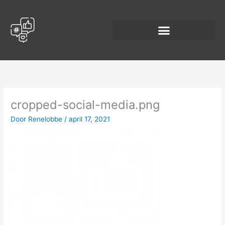
Spring
naar
de
inhoud
cropped-social-media.png
Door
Renelobbe
/
april 17, 2021