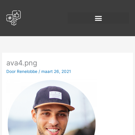
Spring
naar
de
inhoud
ava4.png
Door
Renelobbe
/
maart 26, 2021